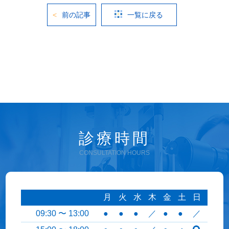
前の記事
一覧に戻る
診療時間
CONSULTATION HOURS
月
火
水
木
金
土
日
09:30 〜 13:00
●
●
●
／
●
●
／