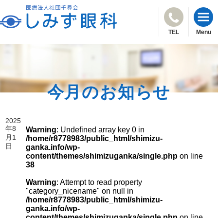
TEL
Menu
今月のお知らせ
2025
年8
Warning
: Undefined array key 0 in
月1
/home/r8778983/public_html/shimizu-
日
ganka.info/wp-
content/themes/shimizuganka/single.php
on line
38
Warning
: Attempt to read property
"category_nicename" on null in
/home/r8778983/public_html/shimizu-
ganka.info/wp-
content/themes/shimizuganka/single.php
on line