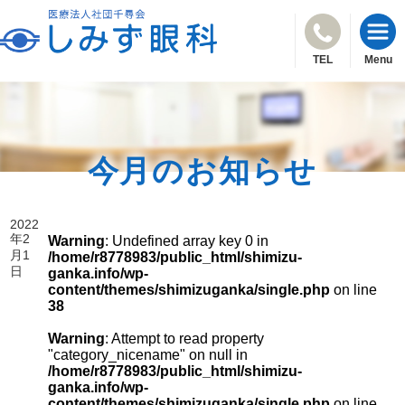
TEL
Menu
今月のお知らせ
2022
年2
Warning
: Undefined array key 0 in
月1
/home/r8778983/public_html/shimizu-
日
ganka.info/wp-
content/themes/shimizuganka/single.php
on line
38
Warning
: Attempt to read property
"category_nicename" on null in
/home/r8778983/public_html/shimizu-
ganka.info/wp-
content/themes/shimizuganka/single.php
on line