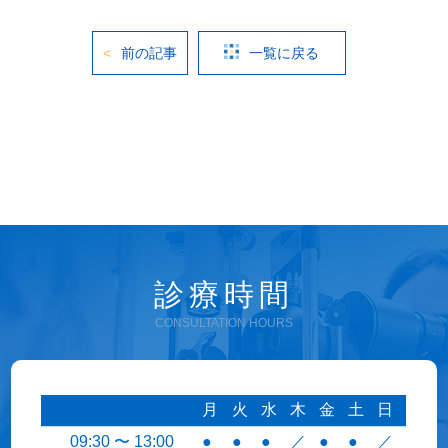
前の記事
一覧に戻る
診療時間
CONSULTATION HOURS
月
火
水
木
金
土
日
09:30 〜 13:00
●
●
●
／
●
●
／