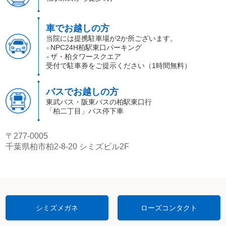
車でお越しの方
当院には提携駐車場が2か所ございます。
NPC24H柏駅東口パーキング
●
ザ・柏タワースクエア
●
受付で駐車券をご提示ください（1時間無料）
バスでお越しの方
東武バス・阪東バスの柏駅東口行
「柏二丁目」バス停下車
〒277-0005
千葉県柏市柏2-8-20 シミズビル2F
シミズメガネ
ローズコンタクト