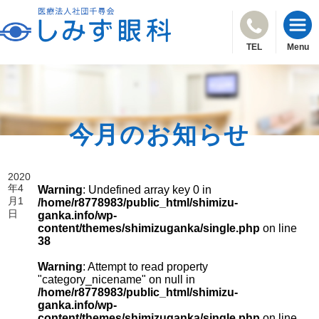
TEL
Menu
今月のお知らせ
2020
年4
Warning
: Undefined array key 0 in
月1
/home/r8778983/public_html/shimizu-
日
ganka.info/wp-
content/themes/shimizuganka/single.php
on line
38
Warning
: Attempt to read property
"category_nicename" on null in
/home/r8778983/public_html/shimizu-
ganka.info/wp-
content/themes/shimizuganka/single.php
on line