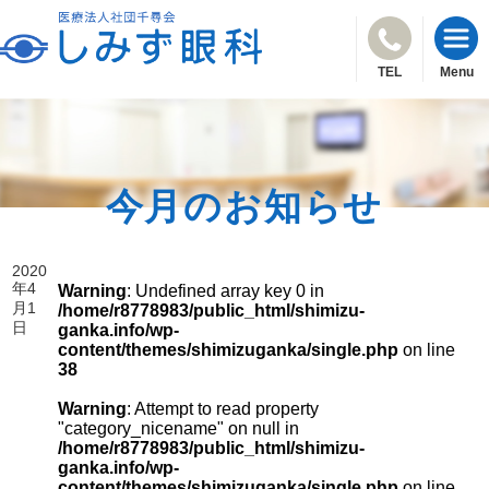
TEL
Menu
今月のお知らせ
2020
年4
Warning
: Undefined array key 0 in
月1
/home/r8778983/public_html/shimizu-
日
ganka.info/wp-
content/themes/shimizuganka/single.php
on line
38
Warning
: Attempt to read property
"category_nicename" on null in
/home/r8778983/public_html/shimizu-
ganka.info/wp-
content/themes/shimizuganka/single.php
on line