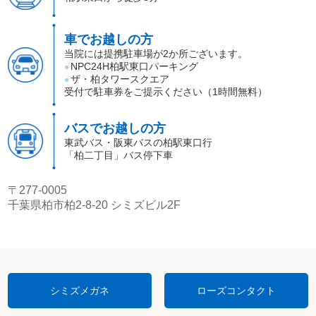
車でお越しの方
当院には提携駐車場が2か所ございます。
NPC24H柏駅東口パーキング
●
ザ・柏タワースクエア
●
受付で駐車券をご提示ください（1時間無料）
バスでお越しの方
東武バス・阪東バスの柏駅東口行
「柏二丁目」バス停下車
〒277-0005
千葉県柏市柏2-8-20 シミズビル2F
シミズメガネ
ローズコンタクト