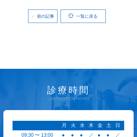
前の記事
一覧に戻る
診療時間
CONSULTATION HOURS
月
火
水
木
金
土
日
09:30 〜 13:00
●
●
●
／
●
●
／