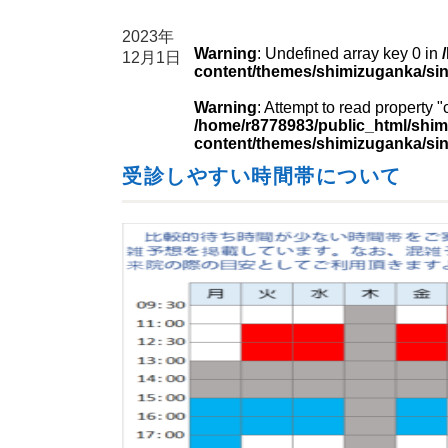
2023年
Warning
: Undefined array key 0 in
12月1日
content/themes/shimizuganka/si
Warning
: Attempt to read property 
/home/r8778983/public_html/shim
content/themes/shimizuganka/si
受診しやすい時間帯について