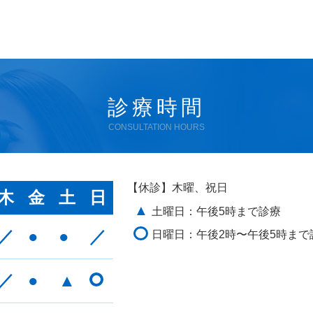
診療時間
CONSULTATION HOURS
【休診】木曜、祝日
木
金
土
日
▲
土曜日：午後5時まで診療
／
●
●
／
日曜日：午後2時〜午後5時まで
／
●
▲