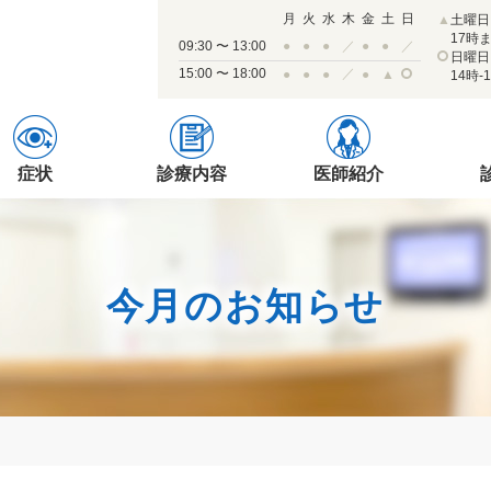
月
火
水
木
金
土
日
▲
土曜日
17時
09:30 〜 13:00
●
●
●
／
●
●
／
日曜日
15:00 〜 18:00
／
●
●
●
●
▲
14時-
症状
診療内容
医師紹介
今月のお知らせ