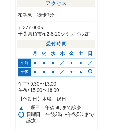
アクセス
柏駅東口徒歩3分
〒277-0005
千葉県柏市柏2-8-20シミズビル2F
受付時間
月
火
水
木
金
土
日
●
●
●
／
●
●
／
午前
●
●
●
／
●
▲
午後
午前/ 9:30〜13:00
午後/ 15:00〜18:00
【休診日】木曜、祝日
▲
土曜日：午後5時まで診療
日曜日：午後2時〜午後5時まで
診療