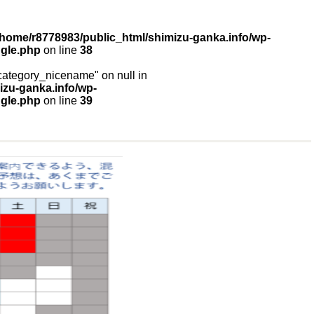
/home/r8778983/public_html/shimizu-ganka.info/wp-
ngle.php
on line
38
"category_nicename" on null in
izu-ganka.info/wp-
ngle.php
on line
39