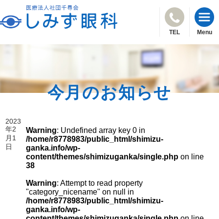
TEL
Menu
今月のお知らせ
2023
年2
Warning
: Undefined array key 0 in
月1
/home/r8778983/public_html/shimizu-
日
ganka.info/wp-
content/themes/shimizuganka/single.php
on line
38
Warning
: Attempt to read property
"category_nicename" on null in
/home/r8778983/public_html/shimizu-
ganka.info/wp-
content/themes/shimizuganka/single.php
on line