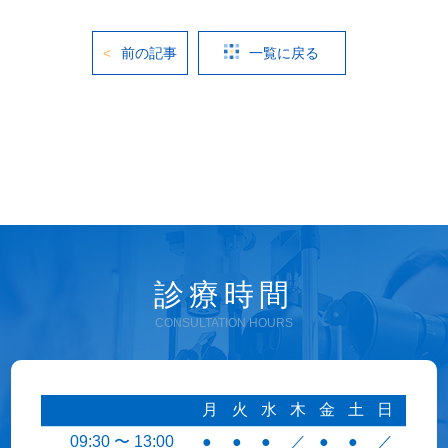
前の記事
一覧に戻る
診療時間
CONSULTATION HOURS
月
火
水
木
金
土
日
09:30 〜 13:00
●
●
●
／
●
●
／