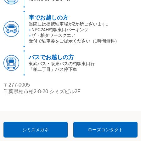
車でお越しの方
当院には提携駐車場が2か所ございます。
NPC24H柏駅東口パーキング
●
ザ・柏タワースクエア
●
受付で駐車券をご提示ください（1時間無料）
バスでお越しの方
東武バス・阪東バスの柏駅東口行
「柏二丁目」バス停下車
〒277-0005
千葉県柏市柏2-8-20 シミズビル2F
シミズメガネ
ローズコンタクト