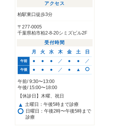
アクセス
柏駅東口徒歩3分
〒277-0005
千葉県柏市柏2-8-20シミズビル2F
受付時間
月
火
水
木
金
土
日
●
●
●
／
●
●
／
午前
●
●
●
／
●
▲
午後
午前/ 9:30〜13:00
午後/ 15:00〜18:00
【休診日】木曜、祝日
▲
土曜日：午後5時まで診療
日曜日：午後2時〜午後5時まで
診療