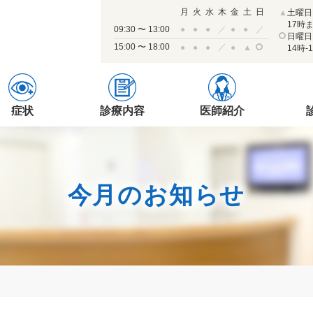
月
火
水
木
金
土
日
▲
土曜日
17時
09:30 〜 13:00
●
●
●
／
●
●
／
日曜日
15:00 〜 18:00
／
●
●
●
●
▲
14時-
症状
診療内容
医師紹介
今月のお知らせ