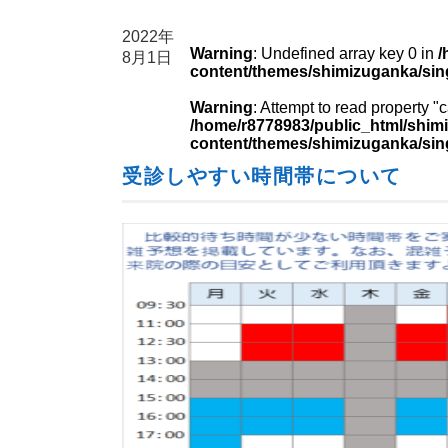
2022年
Warning
: Undefined array key 0 in
/
8月1日
content/themes/shimizuganka/sin
Warning
: Attempt to read property 
/home/r8778983/public_html/shimi
content/themes/shimizuganka/sin
受診しやすい時間帯について