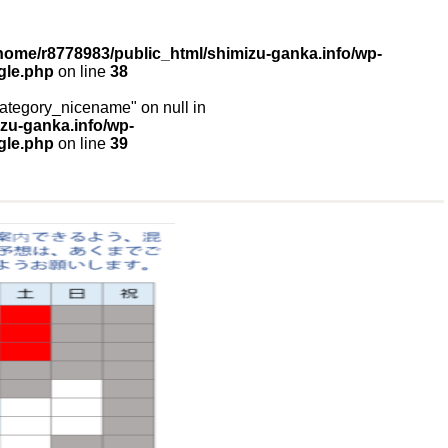
home/r8778983/public_html/shimizu-ganka.info/wp-
gle.php
on line
38
"category_nicename" on null in
zu-ganka.info/wp-
gle.php
on line
39