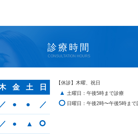
診療時間
CONSULTATION HOURS
【休診】木曜、祝日
木
金
土
日
▲
土曜日：午後5時まで診療
／
●
●
／
日曜日：午後2時〜午後5時まで
／
●
▲