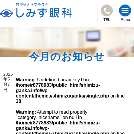
TEL
Menu
今月のお知らせ
2026
年5
Warning
: Undefined array key 0 in
月7
/home/r8778983/public_html/shimizu-
日
ganka.info/wp-
content/themes/shimizuganka/single.php
on line
38
Warning
: Attempt to read property
"category_nicename" on null in
/home/r8778983/public_html/shimizu-
ganka.info/wp-
content/themes/shimizuganka/single.php
on line