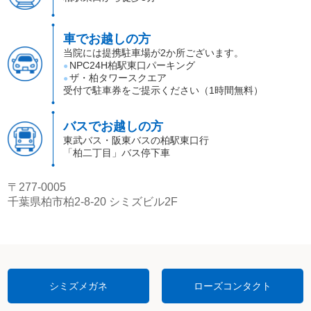
車でお越しの方
当院には提携駐車場が2か所ございます。
NPC24H柏駅東口パーキング
●
ザ・柏タワースクエア
●
受付で駐車券をご提示ください（1時間無料）
バスでお越しの方
東武バス・阪東バスの柏駅東口行
「柏二丁目」バス停下車
〒277-0005
千葉県柏市柏2-8-20 シミズビル2F
シミズメガネ
ローズコンタクト