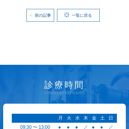
前の記事
一覧に戻る
診療時間
CONSULTATION HOURS
月
火
水
木
金
土
日
09:30 〜 13:00
●
●
●
／
●
●
／