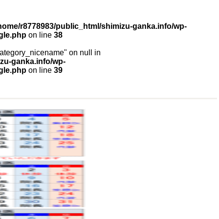
home/r8778983/public_html/shimizu-ganka.info/wp-
gle.php
on line
38
"category_nicename" on null in
zu-ganka.info/wp-
gle.php
on line
39