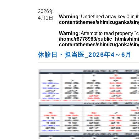
2026年
Warning
: Undefined array key 0 in
/
4月1日
content/themes/shimizuganka/sin
Warning
: Attempt to read property 
/home/r8778983/public_html/shimi
content/themes/shimizuganka/sin
休診日・担当医_2026年4～6月