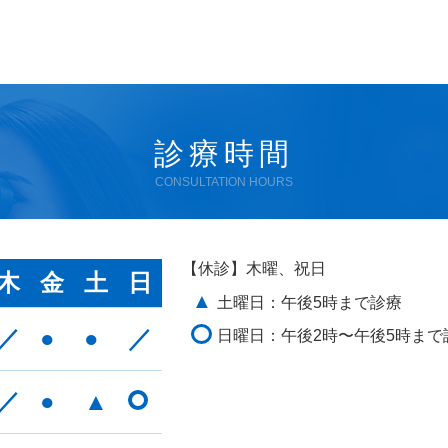
診療時間
CONSULTATION HOURS
【休診】木曜、祝日
木
金
土
日
▲
土曜日：午後5時まで診療
／
●
●
／
日曜日：午後2時〜午後5時まで
／
●
▲