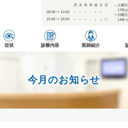
月
火
水
木
金
土
日
▲
土曜日
17時
09:30 〜 13:00
●
●
●
／
●
●
／
日曜日
15:00 〜 18:00
／
●
●
●
●
▲
14時-
症状
診療内容
医師紹介
今月のお知らせ