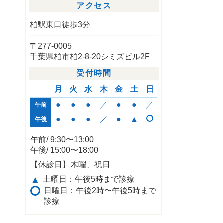
アクセス
柏駅東口徒歩3分
〒277-0005
千葉県柏市柏2-8-20シミズビル2F
受付時間
月
火
水
木
金
土
日
●
●
●
／
●
●
／
午前
●
●
●
／
●
▲
午後
午前/ 9:30〜13:00
午後/ 15:00〜18:00
【休診日】木曜、祝日
▲
土曜日：午後5時まで診療
日曜日：午後2時〜午後5時まで
診療