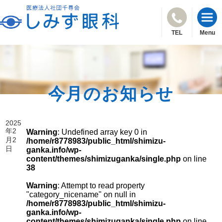
TEL
Menu
今月のお知らせ
2025
年2
Warning
: Undefined array key 0 in
月2
/home/r8778983/public_html/shimizu-
日
ganka.info/wp-
content/themes/shimizuganka/single.php
on line
38
Warning
: Attempt to read property
"category_nicename" on null in
/home/r8778983/public_html/shimizu-
ganka.info/wp-
content/themes/shimizuganka/single.php
on line