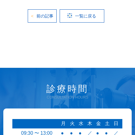
前の記事
一覧に戻る
診療時間
CONSULTATION HOURS
月
火
水
木
金
土
日
09:30 〜 13:00
●
●
●
／
●
●
／