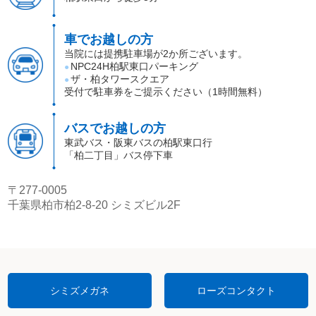
車でお越しの方
当院には提携駐車場が2か所ございます。
NPC24H柏駅東口パーキング
●
ザ・柏タワースクエア
●
受付で駐車券をご提示ください（1時間無料）
バスでお越しの方
東武バス・阪東バスの柏駅東口行
「柏二丁目」バス停下車
〒277-0005
千葉県柏市柏2-8-20 シミズビル2F
シミズメガネ
ローズコンタクト