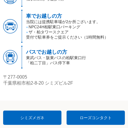
車でお越しの方
当院には提携駐車場が2か所ございます。
NPC24H柏駅東口パーキング
●
ザ・柏タワースクエア
●
受付で駐車券をご提示ください（1時間無料）
バスでお越しの方
東武バス・阪東バスの柏駅東口行
「柏二丁目」バス停下車
〒277-0005
千葉県柏市柏2-8-20 シミズビル2F
シミズメガネ
ローズコンタクト