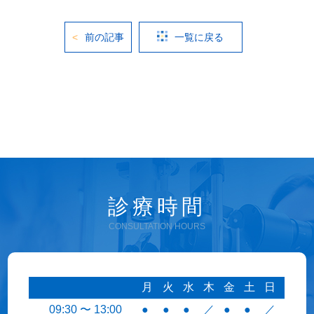
前の記事
一覧に戻る
診療時間
CONSULTATION HOURS
月
火
水
木
金
土
日
09:30 〜 13:00
●
●
●
／
●
●
／