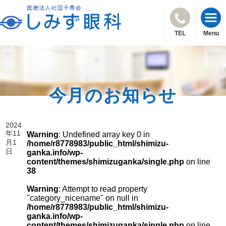
TEL
Menu
今月のお知らせ
2024
年11
Warning
: Undefined array key 0 in
月1
/home/r8778983/public_html/shimizu-
日
ganka.info/wp-
content/themes/shimizuganka/single.php
on line
38
Warning
: Attempt to read property
"category_nicename" on null in
/home/r8778983/public_html/shimizu-
ganka.info/wp-
content/themes/shimizuganka/single.php
on line