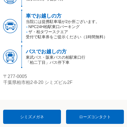
車でお越しの方
当院には提携駐車場が2か所ございます。
NPC24H柏駅東口パーキング
●
ザ・柏タワースクエア
●
受付で駐車券をご提示ください（1時間無料）
バスでお越しの方
東武バス・阪東バスの柏駅東口行
「柏二丁目」バス停下車
〒277-0005
千葉県柏市柏2-8-20 シミズビル2F
シミズメガネ
ローズコンタクト