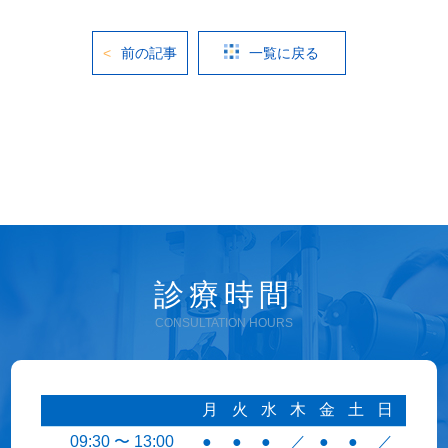
前の記事
一覧に戻る
診療時間
CONSULTATION HOURS
月
火
水
木
金
土
日
09:30 〜 13:00
●
●
●
／
●
●
／