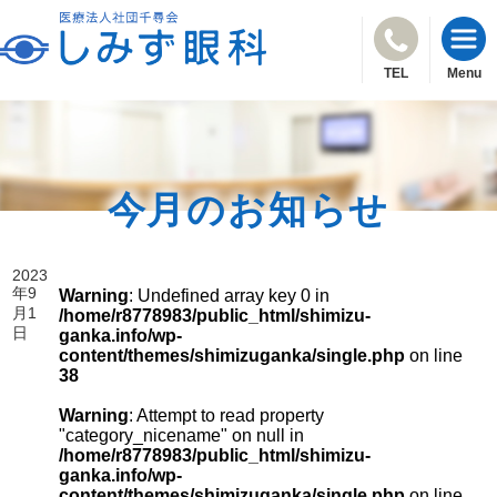
TEL
Menu
今月のお知らせ
2023
年9
Warning
: Undefined array key 0 in
月1
/home/r8778983/public_html/shimizu-
日
ganka.info/wp-
content/themes/shimizuganka/single.php
on line
38
Warning
: Attempt to read property
"category_nicename" on null in
/home/r8778983/public_html/shimizu-
ganka.info/wp-
content/themes/shimizuganka/single.php
on line