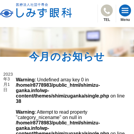
TEL
Menu
今月のお知らせ
2023
年3
Warning
: Undefined array key 0 in
月1
/home/r8778983/public_html/shimizu-
日
ganka.info/wp-
content/themes/shimizuganka/single.php
on line
38
Warning
: Attempt to read property
"category_nicename" on null in
/home/r8778983/public_html/shimizu-
ganka.info/wp-
content/themes/shimizuganka/single.php
on line