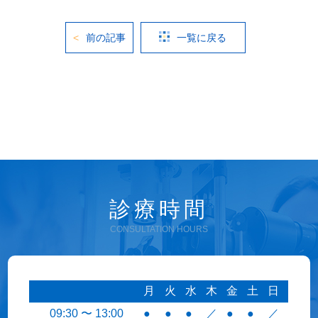
前の記事
一覧に戻る
診療時間
CONSULTATION HOURS
月
火
水
木
金
土
日
09:30 〜 13:00
●
●
●
／
●
●
／