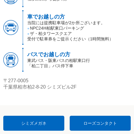
車でお越しの方
当院には提携駐車場が2か所ございます。
NPC24H柏駅東口パーキング
●
ザ・柏タワースクエア
●
受付で駐車券をご提示ください（1時間無料）
バスでお越しの方
東武バス・阪東バスの柏駅東口行
「柏二丁目」バス停下車
〒277-0005
千葉県柏市柏2-8-20 シミズビル2F
シミズメガネ
ローズコンタクト