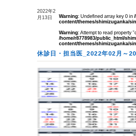
2022年2
Warning
: Undefined array key 0 in
月13日
content/themes/shimizuganka/si
Warning
: Attempt to read property 
/home/r8778983/public_html/shim
content/themes/shimizuganka/si
休診日・担当医_2022年02月～20