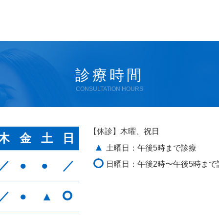
診療時間
CONSULTATION HOURS
【休診】木曜、祝日
木
金
土
日
▲
土曜日：午後5時まで診療
／
●
●
／
日曜日：午後2時〜午後5時まで
／
●
▲