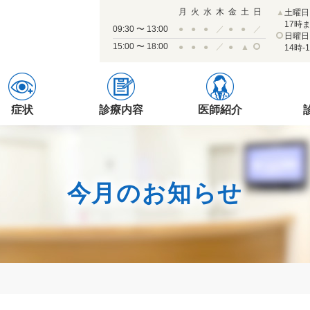
月
火
水
木
金
土
日
▲
土曜日
17時
09:30 〜 13:00
●
●
●
／
●
●
／
日曜日
15:00 〜 18:00
／
●
●
●
●
▲
14時-
症状
診療内容
医師紹介
今月のお知らせ