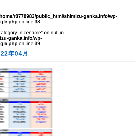
/home/r8778983/public_html/shimizu-ganka.info/wp-
ngle.php
on line
38
"category_nicename" on null in
izu-ganka.info/wp-
ngle.php
on line
39
22年04月