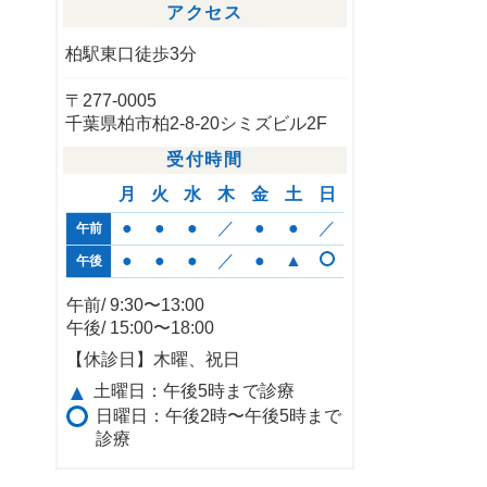
アクセス
柏駅東口徒歩3分
〒277-0005
千葉県柏市柏2-8-20シミズビル2F
受付時間
月
火
水
木
金
土
日
●
●
●
／
●
●
／
午前
●
●
●
／
●
▲
午後
午前/ 9:30〜13:00
午後/ 15:00〜18:00
【休診日】木曜、祝日
▲
土曜日：午後5時まで診療
日曜日：午後2時〜午後5時まで
診療