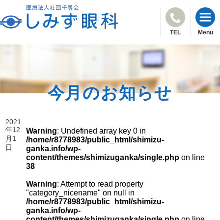
TEL
Menu
今月のお知らせ
2021
年12
Warning
: Undefined array key 0 in
月1
/home/r8778983/public_html/shimizu-
日
ganka.info/wp-
content/themes/shimizuganka/single.php
on line
38
Warning
: Attempt to read property
"category_nicename" on null in
/home/r8778983/public_html/shimizu-
ganka.info/wp-
content/themes/shimizuganka/single.php
on line