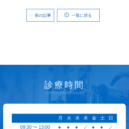
前の記事
一覧に戻る
診療時間
CONSULTATION HOURS
月
火
水
木
金
土
日
09:30 〜 13:00
●
●
●
／
●
●
／