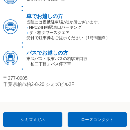
車でお越しの方
当院には提携駐車場が2か所ございます。
NPC24H柏駅東口パーキング
●
ザ・柏タワースクエア
●
受付で駐車券をご提示ください（1時間無料）
バスでお越しの方
東武バス・阪東バスの柏駅東口行
「柏二丁目」バス停下車
〒277-0005
千葉県柏市柏2-8-20 シミズビル2F
シミズメガネ
ローズコンタクト