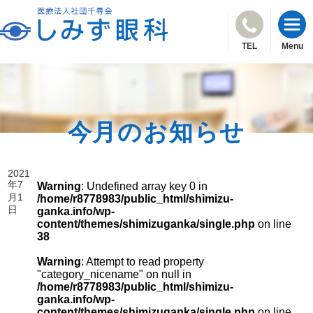
TEL
Menu
今月のお知らせ
2021
年7
Warning
: Undefined array key 0 in
月1
/home/r8778983/public_html/shimizu-
日
ganka.info/wp-
content/themes/shimizuganka/single.php
on line
38
Warning
: Attempt to read property
"category_nicename" on null in
/home/r8778983/public_html/shimizu-
ganka.info/wp-
content/themes/shimizuganka/single.php
on line