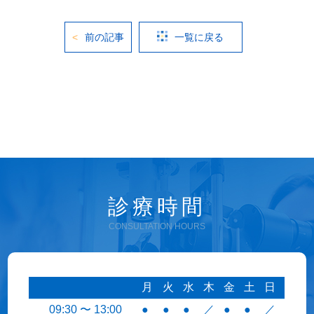
前の記事
一覧に戻る
診療時間
CONSULTATION HOURS
月
火
水
木
金
土
日
09:30 〜 13:00
●
●
●
／
●
●
／