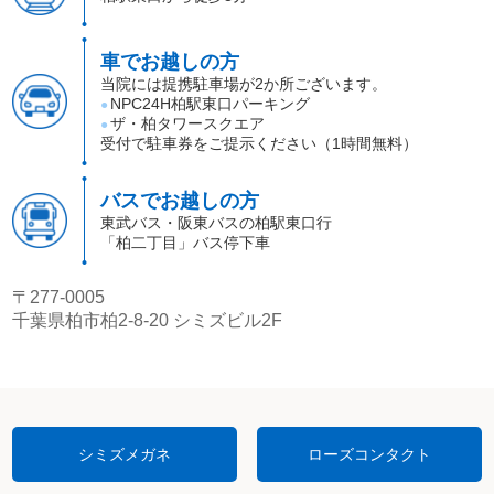
車でお越しの方
当院には提携駐車場が2か所ございます。
NPC24H柏駅東口パーキング
●
ザ・柏タワースクエア
●
受付で駐車券をご提示ください（1時間無料）
バスでお越しの方
東武バス・阪東バスの柏駅東口行
「柏二丁目」バス停下車
〒277-0005
千葉県柏市柏2-8-20 シミズビル2F
シミズメガネ
ローズコンタクト