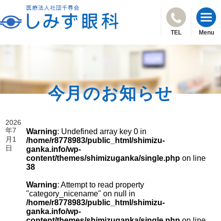
TEL
Menu
今月のお知らせ
2026
年7
Warning
: Undefined array key 0 in
月1
/home/r8778983/public_html/shimizu-
日
ganka.info/wp-
content/themes/shimizuganka/single.php
on line
38
Warning
: Attempt to read property
"category_nicename" on null in
/home/r8778983/public_html/shimizu-
ganka.info/wp-
content/themes/shimizuganka/single.php
on line