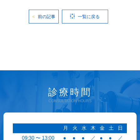
前の記事
一覧に戻る
診療時間
CONSULTATION HOURS
月
火
水
木
金
土
日
09:30 〜 13:00
●
●
●
／
●
●
／