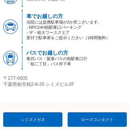
車でお越しの方
当院には提携駐車場が2か所ございます。
NPC24H柏駅東口パーキング
●
ザ・柏タワースクエア
●
受付で駐車券をご提示ください（1時間無料）
バスでお越しの方
東武バス・阪東バスの柏駅東口行
「柏二丁目」バス停下車
〒277-0005
千葉県柏市柏2-8-20 シミズビル2F
シミズメガネ
ローズコンタクト