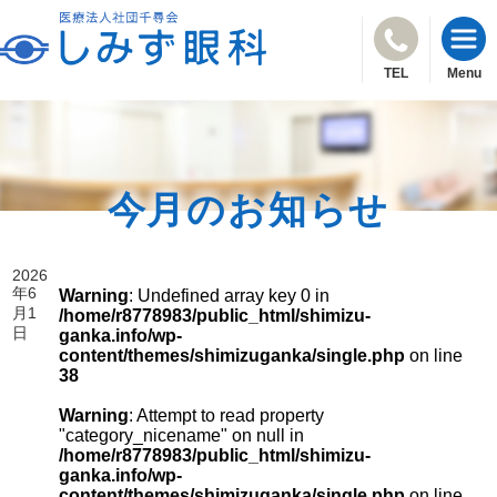
TEL
Menu
今月のお知らせ
2026
年6
Warning
: Undefined array key 0 in
月1
/home/r8778983/public_html/shimizu-
日
ganka.info/wp-
content/themes/shimizuganka/single.php
on line
38
Warning
: Attempt to read property
"category_nicename" on null in
/home/r8778983/public_html/shimizu-
ganka.info/wp-
content/themes/shimizuganka/single.php
on line