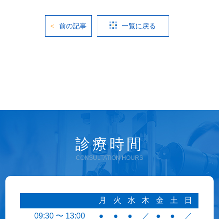
前の記事
一覧に戻る
診療時間
CONSULTATION HOURS
月
火
水
木
金
土
日
09:30 〜 13:00
●
●
●
／
●
●
／