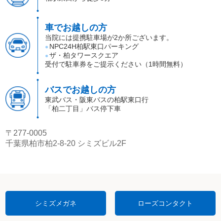
車でお越しの方
当院には提携駐車場が2か所ございます。
NPC24H柏駅東口パーキング
●
ザ・柏タワースクエア
●
受付で駐車券をご提示ください（1時間無料）
バスでお越しの方
東武バス・阪東バスの柏駅東口行
「柏二丁目」バス停下車
〒277-0005
千葉県柏市柏2-8-20 シミズビル2F
シミズメガネ
ローズコンタクト