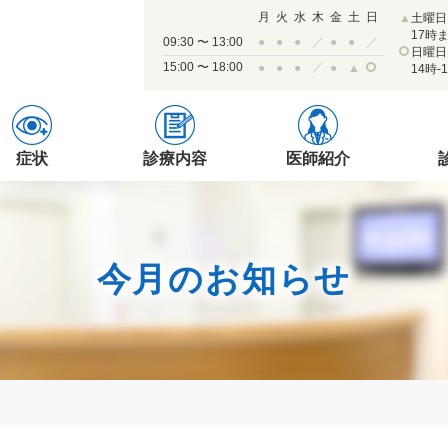
月
火
水
木
金
土
日
▲
土曜日
17時
09:30 〜 13:00
●
●
●
／
●
●
／
日曜日
15:00 〜 18:00
／
●
●
●
●
▲
14時-
症状
診療内容
医師紹介
今月のお知らせ