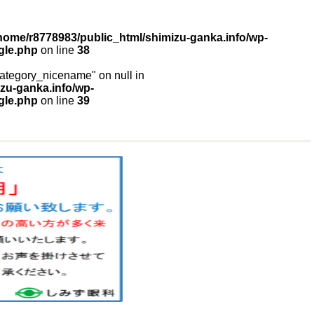
home/r8778983/public_html/shimizu-ganka.info/wp-
gle.php
on line
38
"category_nicename" on null in
zu-ganka.info/wp-
gle.php
on line
39