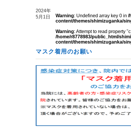
2024年
Warning
: Undefined array key 0 in
/
5月1日
content/themes/shimizuganka/sin
Warning
: Attempt to read property 
/home/r8778983/public_html/shimi
content/themes/shimizuganka/sin
マスク着用のお願い