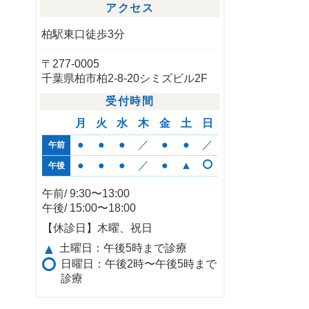
アクセス
柏駅東口徒歩3分
〒277-0005
千葉県柏市柏2-8-20シミズビル2F
受付時間
月
火
水
木
金
土
日
●
●
●
／
●
●
／
午前
●
●
●
／
●
▲
午後
午前/ 9:30〜13:00
午後/ 15:00〜18:00
【休診日】木曜、祝日
▲
土曜日：午後5時まで診療
日曜日：午後2時〜午後5時まで
診療