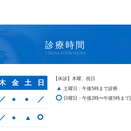
診療時間
CONSULTATION HOURS
【休診】木曜、祝日
木
金
土
日
▲
土曜日：午後5時まで診療
／
●
●
／
日曜日：午後2時〜午後5時まで
／
●
▲