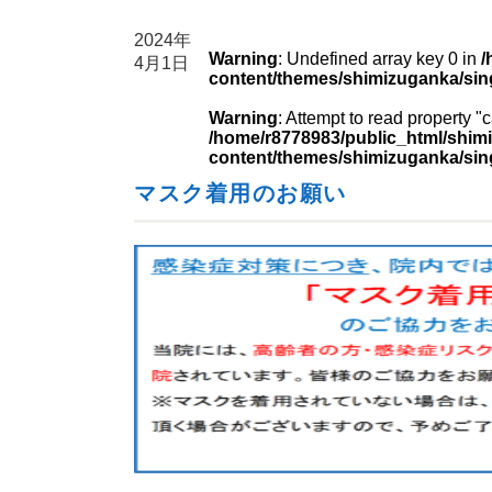
2024年
Warning
: Undefined array key 0 in
/
4月1日
content/themes/shimizuganka/sin
Warning
: Attempt to read property 
/home/r8778983/public_html/shimi
content/themes/shimizuganka/sin
マスク着用のお願い