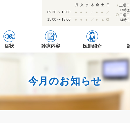
月
火
水
木
金
土
日
▲
土曜日
17時
09:30 〜 13:00
●
●
●
／
●
●
／
日曜日
15:00 〜 18:00
／
●
●
●
●
▲
14時-
症状
診療内容
医師紹介
今月のお知らせ