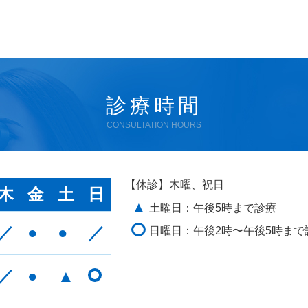
診療時間
CONSULTATION HOURS
【休診】木曜、祝日
木
金
土
日
▲
土曜日：午後5時まで診療
／
●
●
／
日曜日：午後2時〜午後5時まで
／
●
▲