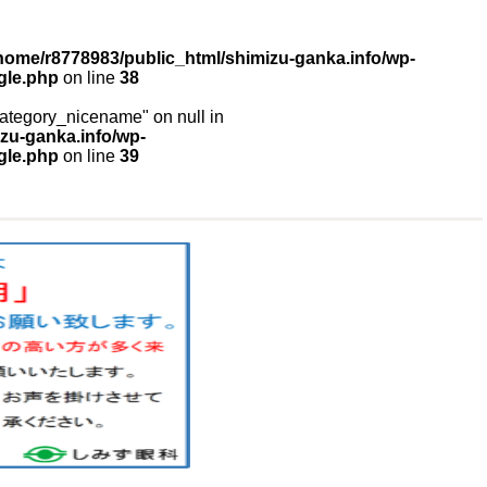
home/r8778983/public_html/shimizu-ganka.info/wp-
gle.php
on line
38
"category_nicename" on null in
zu-ganka.info/wp-
gle.php
on line
39