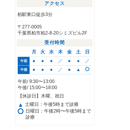
アクセス
柏駅東口徒歩3分
〒277-0005
千葉県柏市柏2-8-20シミズビル2F
受付時間
月
火
水
木
金
土
日
●
●
●
／
●
●
／
午前
●
●
●
／
●
▲
午後
午前/ 9:30〜13:00
午後/ 15:00〜18:00
【休診日】木曜、祝日
▲
土曜日：午後5時まで診療
日曜日：午後2時〜午後5時まで
診療