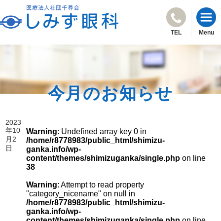
TEL
Menu
今月のお知らせ
2023
年10
Warning
: Undefined array key 0 in
月2
/home/r8778983/public_html/shimizu-
日
ganka.info/wp-
content/themes/shimizuganka/single.php
on line
38
Warning
: Attempt to read property
"category_nicename" on null in
/home/r8778983/public_html/shimizu-
ganka.info/wp-
content/themes/shimizuganka/single.php
on line