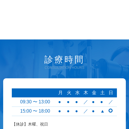
診療時間
CONSULTATION HOURS
月
火
水
木
金
土
日
09:30 〜 13:00
●
●
●
／
●
●
／
15:00 〜 18:00
●
●
●
／
●
▲
【休診】木曜、祝日