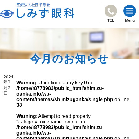
TEL
Menu
今月のお知らせ
2024
年9
Warning
: Undefined array key 0 in
月2
/home/r8778983/public_html/shimizu-
日
ganka.info/wp-
content/themes/shimizuganka/single.php
on line
38
Warning
: Attempt to read property
"category_nicename" on null in
/home/r8778983/public_html/shimizu-
ganka.info/wp-
content/themes/shimizuganka/single.php
on line