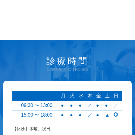
診療時間
CONSULTATION HOURS
月
火
水
木
金
土
日
09:30 〜 13:00
●
●
●
／
●
●
／
15:00 〜 18:00
●
●
●
／
●
▲
【休診】木曜、祝日