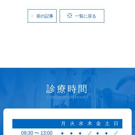
前の記事
一覧に戻る
診療時間
CONSULTATION HOURS
月
火
水
木
金
土
日
09:30 〜 13:00
●
●
●
／
●
●
／