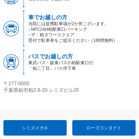
車でお越しの方
当院には提携駐車場が2か所ございます。
NPC24H柏駅東口パーキング
●
ザ・柏タワースクエア
●
受付で駐車券をご提示ください（1時間無料）
バスでお越しの方
東武バス・阪東バスの柏駅東口行
「柏二丁目」バス停下車
〒277-0005
千葉県柏市柏2-8-20 シミズビル2F
シミズメガネ
ローズコンタクト