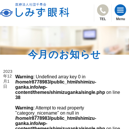
TEL
Menu
今月のお知らせ
2023
年12
Warning
: Undefined array key 0 in
月1
/home/r8778983/public_html/shimizu-
日
ganka.info/wp-
content/themes/shimizuganka/single.php
on line
38
Warning
: Attempt to read property
"category_nicename" on null in
/home/r8778983/public_html/shimizu-
ganka.info/wp-
content/themes/shimizuganka/single.php
on line