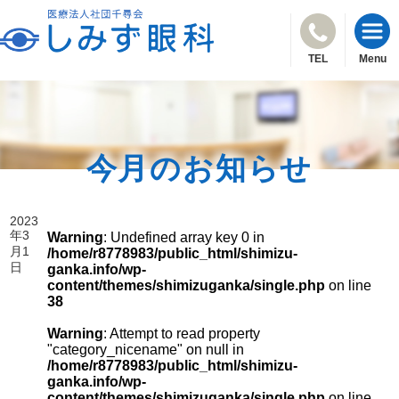
TEL
Menu
今月のお知らせ
2023
年3
Warning
: Undefined array key 0 in
月1
/home/r8778983/public_html/shimizu-
日
ganka.info/wp-
content/themes/shimizuganka/single.php
on line
38
Warning
: Attempt to read property
"category_nicename" on null in
/home/r8778983/public_html/shimizu-
ganka.info/wp-
content/themes/shimizuganka/single.php
on line