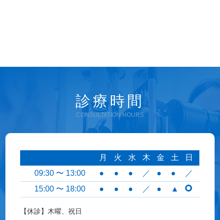
診療時間
CONSULTATION HOURS
月
火
水
木
金
土
日
09:30 〜 13:00
●
●
●
／
●
●
／
15:00 〜 18:00
●
●
●
／
●
▲
【休診】木曜、祝日