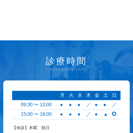
診療時間
CONSULTATION HOURS
月
火
水
木
金
土
日
09:30 〜 13:00
●
●
●
／
●
●
／
15:00 〜 18:00
●
●
●
／
●
▲
【休診】木曜、祝日