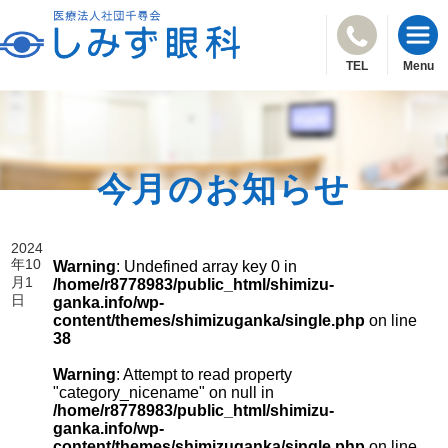
TEL
Menu
今月のお知らせ
2024
年10
Warning
: Undefined array key 0 in
月1
/home/r8778983/public_html/shimizu-
日
ganka.info/wp-
content/themes/shimizuganka/single.php
on line
38
Warning
: Attempt to read property
"category_nicename" on null in
/home/r8778983/public_html/shimizu-
ganka.info/wp-
content/themes/shimizuganka/single.php
on line